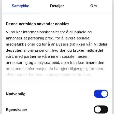
Hovedoppgaver:
Samtykke
Detaljer
Om
Pasientmottak og registrering
Timebestilling og administrasjon av
Denne nettsiden anvender cookies
pasientjournaler
Vi bruker informasjonskapsler for å gi innhold og
Telefonhåndtering og generell kundeservice
annonser et personlig preg, for å levere sosiale
Assistere helsepersonell med administrative
mediefunksjoner og for å analysere trafikken vår. Vi deler
oppgaver
dessuten informasjon om hvordan du bruker nettstedet
Blodprøver og lab-arbeid
vårt, med partnerne våre innen sosiale medier,
Fakturering og oppfølging av betalinger
annonsering og analysearbeid, som kan kombinere den
Kvalifikasjoner:
med annen informasjon du har gjort tilgjengelig for dem,
eller som de har samlet inn gjennom din bruk av
Utdanning som helsesekretær
tjenestene deres.
Erfaring fra lignende stilling er en fordel
Samtykkevalg
Gode datakunnskaper, spesielt i journalsystemer
Nødvendig
Utmerkede kommunikasjonsevner på norsk, både
skriftlig og muntlig
Egenskaper
Serviceinnstilt og empatisk holdning