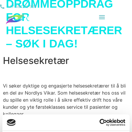
DRØMMEOPPDRAG
+47 484 01 989
FOR
HELSESEKRETÆRER
– SØK I DAG!
Helsesekretær
Vi søker dyktige og engasjerte helsesekretærer til å bli
en del av Nordlys Vikar. Som helsesekretær hos oss vil
du spille en viktig rolle i å sikre effektiv drift hos våre
kunder og yte førsteklasses service til pasienter og
kollegaer.