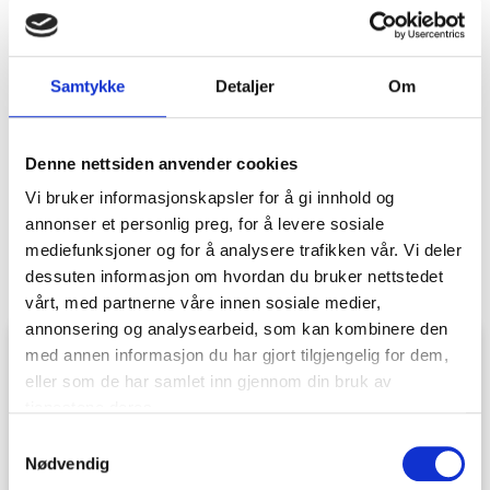
Vi kombinerer teknologi og faglighet: Nordlys utvikler et nytt
Samtykke
Detaljer
Om
AI-drevet system som skal gjøre arbeidshverdagen enklere
for helsepersonell. Målet er klart – mindre tid på skjerm, mer
tid til pasientene. Systemet er skapt for å forbedre kvaliteten i
Denne nettsiden anvender cookies
behandlingen og støtte beslutninger med smart dataanalyse.
Vi bruker informasjonskapsler for å gi innhold og
Fremtiden er her – og vi er klare. Du kan lese mer om vår
annonser et personlig preg, for å levere sosiale
nyeste satsing her:
nordlys-ai.no
mediefunksjoner og for å analysere trafikken vår. Vi deler
dessuten informasjon om hvordan du bruker nettstedet
vårt, med partnerne våre innen sosiale medier,
annonsering og analysearbeid, som kan kombinere den
med annen informasjon du har gjort tilgjengelig for dem,
eller som de har samlet inn gjennom din bruk av
tjenestene deres.
Samtykkevalg
Nødvendig