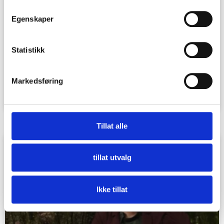
Egenskaper
Statistikk
FREMTIDENS HELSETEKNOLOGISKE
LØSNINGER MÅ FORMES SAMMEN MED
HELSEPERSONELL
Markedsføring
LÆS MERE »
Tillat alle
tillat utvalg
Ikke tillat