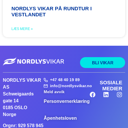
NORDLYS VIKAR PÅ RUNDTUR I
VESTLANDET
LÆS MERE »
BLI VIKAR
+47 48 40 19 89
NORDLYS VIKAR
SOSIALE
info@nordlysvikar.no
AS
MEDIER
Meld avvik
Schweigaards
gate 14
Personvernerklæring
0185 OSLO
Norge
Åpenhetsloven
Orgnr: 929 578 945