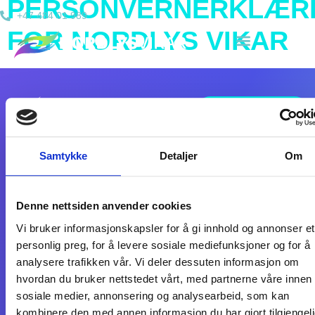
PERSONVERNERKLÆR
+47 484 01 989
FOR NORDLYS VIKAR
BLI VIKAR
+47 48 40 19 89
NORDLYS VIKAR
Samtykke
Detaljer
Om
SOSIALE
info@nordlysvikar.no
AS
MEDIER
Meld avvik
Schweigaards
gate 14
Personvernerklæring
Denne nettsiden anvender cookies
0185 OSLO
Vi bruker informasjonskapsler for å gi innhold og annonser et
Norge
personlig preg, for å levere sosiale mediefunksjoner og for å
Åpenhetsloven
analysere trafikken vår. Vi deler dessuten informasjon om
Orgnr: 929 578 945
hvordan du bruker nettstedet vårt, med partnerne våre innen
sosiale medier, annonsering og analysearbeid, som kan
kombinere den med annen informasjon du har gjort tilgjengeli